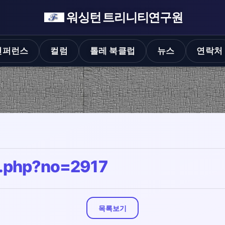
워싱턴 트리니티연구원
컨퍼런스
컬럼
톨레 북클럽
뉴스
연락처
w.php?no=2917
목록보기